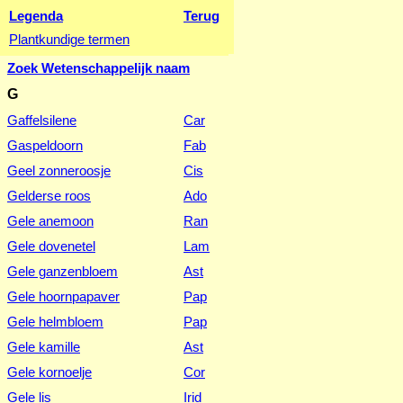
Legenda
Terug
Plantkundige termen
Zoek Wetenschappelijk naam
G
Gaffelsilene
Car
Gaspeldoorn
Fab
Geel zonneroosje
Cis
Gelderse roos
Ado
Gele anemoon
Ran
Gele dovenetel
Lam
Gele ganzenbloem
Ast
Gele hoornpapaver
Pap
Gele helmbloem
Pap
Gele kamille
Ast
Gele kornoelje
Cor
Gele lis
Irid