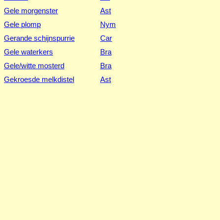
Gele morgenster
Ast
Gele plomp
Nym
Gerande schijnspurrie
Car
Gele waterkers
Bra
Gele/witte mosterd
Bra
Gekroesde melkdistel
Ast
Geoorde wilg
Sal
Gestreepte leeuwenbek
Scr
Gevlekt havikskruid
Ast
Gevlekt longkruid
Bor
Gevlekte dovenetel
Lam
Gevlekte scheerling
i
Api
Gewone berenklauw
Api
Gewone braam
Ros
Gewone dotterbloem
Ran
Gewone duivekervel
Pap