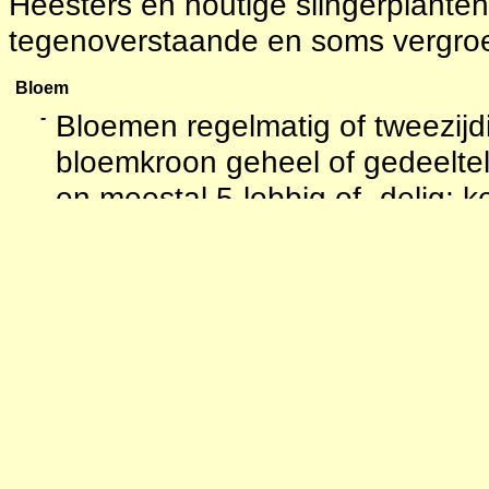
Heesters en houtige slingerplante
tegenoverstaande en soms vergroe
Bloem
-
Bloemen regelmatig of tweezijd
bloemkroon geheel of gedeelteli
en meestal 5-lobbig of -delig; ke
5-tandig.
-
Meeldraden meestal 5, afwisse
kroonslippen en op de kroonbui
-
Stamper: vruchtbeginsel 2-5-ho
onderstandig; stijl 1 met een d
-
Bloeiwijze gevarieerd.
-