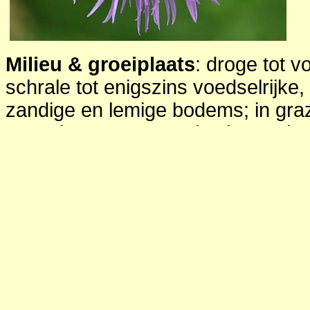
Milieu & groeiplaats
: droge tot v
schrale tot enigszins voedselrijke
zandige en lemige bodems; in graz
soms in zoomvegetaties in graslan
wegen, op rivierdijen, spoordijken 
spoorweginsnijdingen; zonnig.
Verspreiding in Nederland
: Nede
in Zuid-Limburg en sporadisch op d
rivierengebied; daarnaast veel uit
stadsbermen.
Toepassing
: tuin; rotstuinen; wor