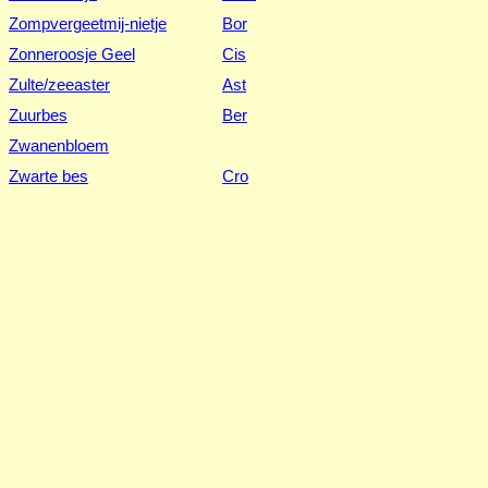
Zompvergeetmij-nietje
Bor
Zonneroosje Geel
Cis
Zulte/zeeaster
Ast
Zuurbes
Ber
Zwanenbloem
Zwarte bes
Cro
Zwarte mosterd
Bra
Zwarte toorts
Scr
Zwartmoeskervel
Api
--
Wetenschappelijke naam