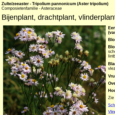
Zulte/zeeaster - Tripolium pannonicum (Aster tripolium)
--
Composietenfamilie - Asteraceae
Bijenplant, drachtplant, vlinderpla
Een
(va
Blo
Bl
sch
lin
Bla
vle
Vru
Ove
Ho
Zie
Sch
Vli