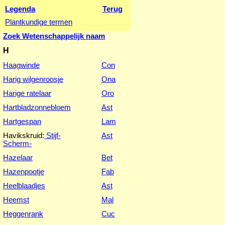
Legenda
Terug
Plantkundige termen
Zoek Wetenschappelijk naam
H
Haagwinde
Con
Harig wilgenroosje
Ona
Harige ratelaar
Oro
Hartbladzonnebloem
Ast
Hartgespan
Lam
Havikskruid:
Stijf-
-
Ast
Scherm-
Hazelaar
Bet
Hazenpootje
Fab
Heelblaadjes
Ast
Heemst
Mal
Heggenrank
Cuc