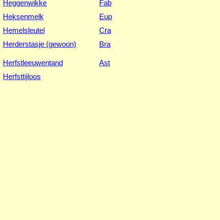
Heggenwikke
Fab
Heksenmelk
Eup
Hemelsleutel
Cra
Herderstasje (gewoon)
Bra
Herfstleeuwentand
Ast
Herfsttijloos
Herik
Bra
Hokjespeul
Fab
Hollandse linde
Mal
Holwortel
Pap
Hondsdraf
Lam
Hondsroos
Ros
hondstong, Veld
Bor
Hongaarse raket
Bra
Honingklaver:
Witte-
Fab
Fab
Honingklaver:
Citroengele-