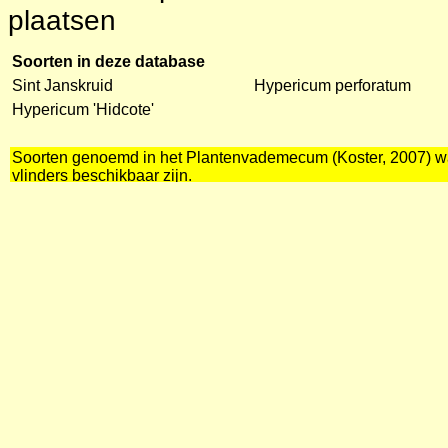
plaatsen
Soorten in deze database
Sint Janskruid
Hypericum perforatum
Hypericum 'Hidcote'
Soorten genoemd in het Plantenvademecum (Koster, 2007) waa
vlinders beschikbaar zijn.
Inheems
Hypericum dubium
(H. maculatum
obtusiusculum)
-
Kantig hertshooi
Vaste plant: jul-sep, geel, stengel 
geen of weinig doorzichtige punten
MILIEU: natte tot vochtige, matig v
tot zavelige bodems; in grazige ve