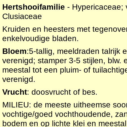
Hertshooifamilie
- Hypericaceae; 
Clusiaceae
Kruiden en heesters met tegenove
enkelvoudige bladen.
Bloem
:5-tallig, meeldraden talrijk
verenigd; stamper 3-5 stijlen, blw.
meestal tot een pluim- of tuilachtige
verenigd.
Vrucht
: doosvrucht of bes.
MILIEU: de meeste uitheemse soort
vochtige/goed vochthoudende, zan
bodem en op lichte klei en meesta