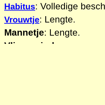
: Volledige besch
Habitus
: Lengte.
Vrouwtje
Mannetje
: Lengte.
Vliegperiode
:
Nesten
:
Bloembezoek
:
Voorkomen in Nederla
Koekoeksbijen
: