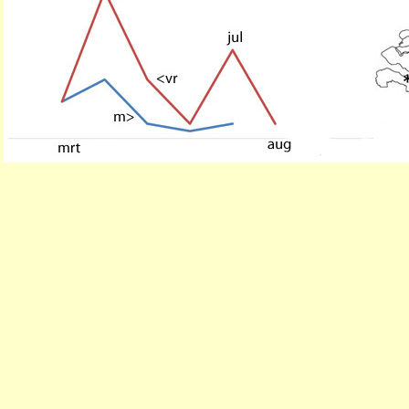
Grafiek en kaartje naar T.M.J .Peeters et 
Bovenkant achterlijf met een donke
midden; bovenkant borsttstuk grof
gepuncteerd; kop en borststuk zwa
gedeeltelijk rood, bij het mannetje 
Achterlijf bruinrood tot bruinzwart
rugsegmenten opzij met grote gele