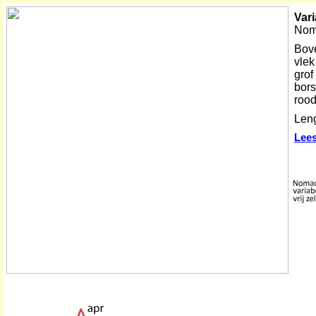
Var
Nom
Bove
vlek
grof
bors
rood
Leng
Lee