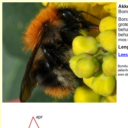
Akk
Bom
Bors
grot
beha
beha
mos-
Len
Lees