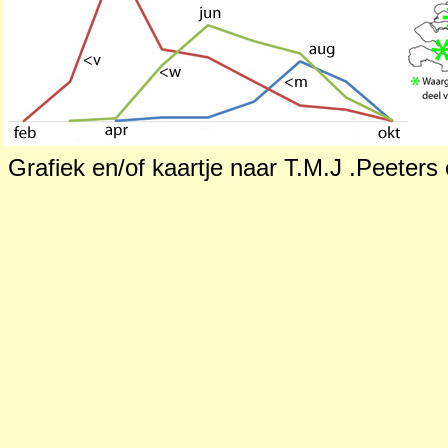
Grafiek en/of kaartje naar T.M.J .Peeters 
.
--
anderen
Koningin en werksters
:
borststu
bruinachtig - bruinrood behaard (k
verkleuren); 2e-4e tergiet (rugse
haren; die soms moeilijk zijn te zi
lichaam soms met witte beharing; 
mm; w. 9-15 mm.