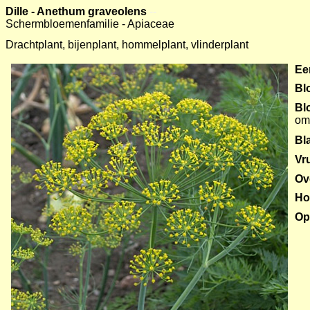
Dille - Anethum graveolens
--
Schermbloemenfamilie - Apiaceae
--
Drachtplant, bijenplant, hommelplant, vlinderplant
Ee
Bl
Bl
om
Bl
Vr
Ov
Ho
Op