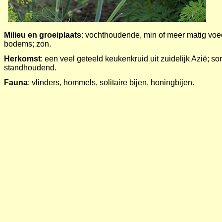
Milieu
en groeiplaats
: vochthoudende, min of meer matig voeds
bodems; zon.
Herkomst
: een veel geteeld keukenkruid uit zuidelijk Azië; s
standhoudend.
Fauna
: vlinders, hommels, solitaire bijen, honingbijen.
Toepassing
: kan in bloemen mengsels worden mee gezaaid; 
Beheer
: steeds opnieuw uitzaaien.
Wilde solitaire bijen
: maskerbijen (Hylaeus); zeer waarschijnli
Dracht
:
nectar en geel stuifmeel. Indicatie voor dracht: code 3 
weg zijn honingbijen vaak afwezig.
Dille - Anethum graveolens
(Bron links: O.W. Thomé Flora von Deut
Deutschlands Flora in Abbildungen.Johann Georg Sturm