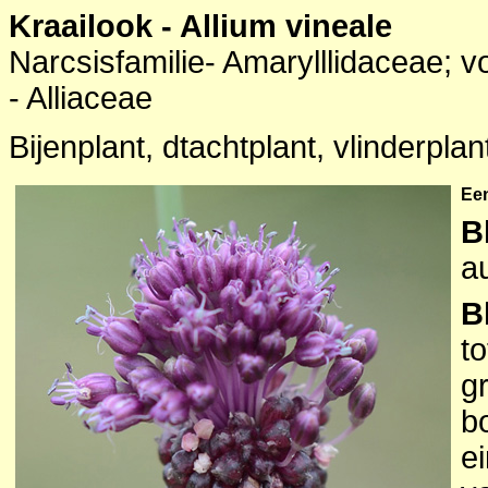
Kraailook - Allium vineale
Narcsisfamilie- Amarylllidaceae; 
- Alliaceae
Bijenplant, dtachtplant, vlinderplan
Ee
B
a
B
to
g
bo
e