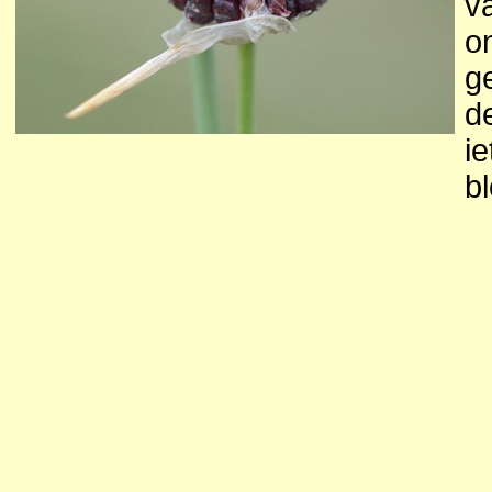
v
o
g
d
ie
b
bl
g
b
v
gr
n
m
b