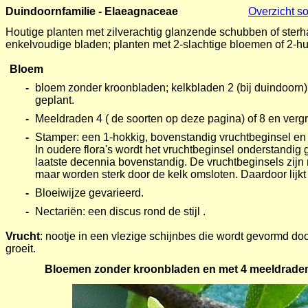
Duindoornfamilie - Elaeagnaceae
Overzicht s
Houtige planten met zilverachtig glanzende schubben of ster
enkelvoudige bladen; planten met 2-slachtige bloemen of 2-hu
Bloem
-
bloem zonder kroonbladen; kelkbladen 2 (bij duindoorn) 
geplant.
-
Meeldraden 4 ( de soorten op deze pagina) of 8 en vergr
-
Stamper: een 1-hokkig, bovenstandig vruchtbeginsel en 1 
In oudere flora's wordt het vruchtbeginsel onderstandig
laatste decennia bovenstandig. De vruchtbeginsels zijn n
maar worden sterk door de kelk omsloten. Daardoor lijkt
-
Bloeiwijze gevarieerd.
-
Nectariën: een discus rond de stijl .
Vrucht
: nootje in een vlezige schijnbes die wordt gevormd do
groeit.
Bloemen zonder kroonbladen en met 4 meeldraden