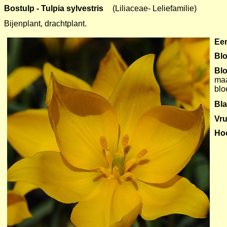
Bostulp - Tulpia sylvestris
--
(Liliaceae- Leliefamilie)
Bijenplant, drachtplant.
Ee
Blo
Bl
maa
blo
Bl
Vru
Ho