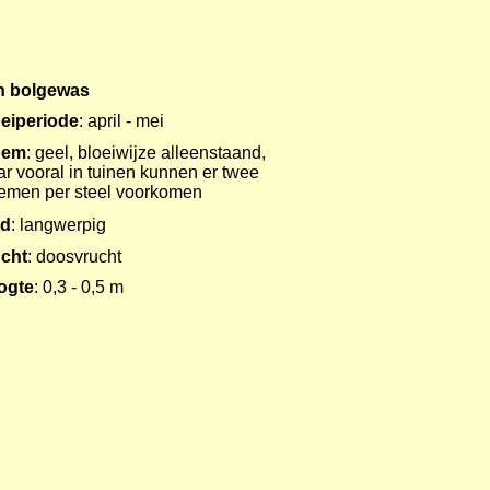
n bolgewas
eiperiode
: april - mei
oem
: geel, bloeiwijze alleenstaand,
r vooral in tuinen kunnen er twee
emen per steel voorkomen
ad
: langwerpig
cht
: doosvrucht
ogte
: 0,3 - 0,5 m