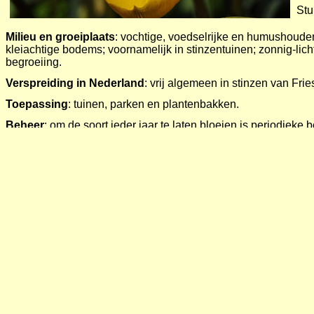
Stu
Milieu
en groeiplaats
: vochtige, voedselrijke en humushoud
kleiachtige bodems; voornamelijk in stinzentuinen; zonnig-lic
begroeiing.
Verspreiding in Nederland
: vrij algemeen in stinzen van Fri
Toepassing
: tuinen, parken en plantenbakken.
Beheer
: om de soort ieder jaar te laten bloeien is periodie
steeds noodzakelijk; gebeurt dat niet dan wordt er alleen blad
bodem omwoelen als de bloei te ver is teruggelopen
Wilde solitaire bijen
:
Vosje
Andrena fulva
Rosse metselbij
Osmia bicornis
Gewone sachembij
Anthophora plumipes
Groefbijen
Lasioglossum
Dracht
:
stuifmeel. Indicatie voor dracht: code 1 (waarschijnlij
dicht bij een bijenvolk). In 2014 zijn er 25 bollen in onze tuin
2015 geen honingbijen en nauwelijks wilde bijen waargenom