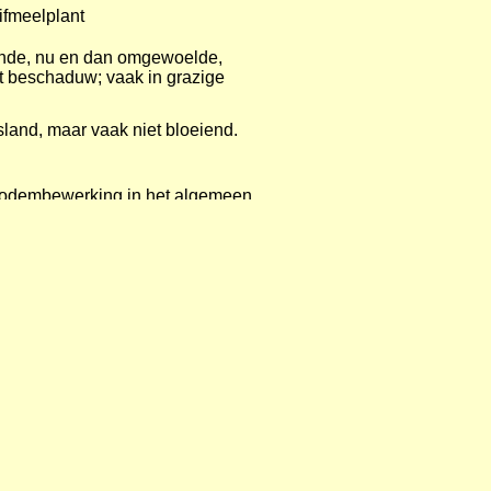
ifmeelplant
ende, nu en dan omgewoelde,
ht beschaduw; vaak in grazige
esland, maar vaak niet bloeiend.
ke bodembewerking in het algemeen
 ontwikkeld; dus pleksgewijs de
k hoger bij grote aantallen bloemen en
 aangeplant, daar werden in voorjaar
en. Dat kan te maken hebben met het