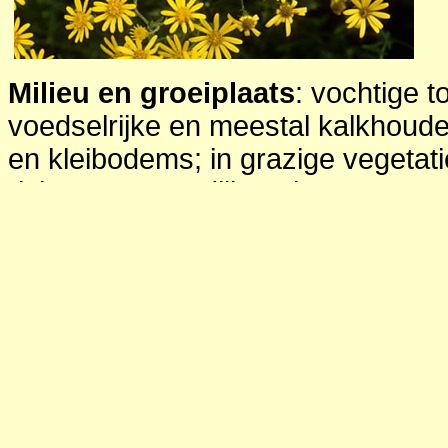
Milieu en groeiplaats
: vochtige 
voedselrijke en meestal kalkhoud
en kleibodems; in grazige vegetati
rivier- en spoordijken, in weg-, sp
kanaalbermen, vooral in zeeland v
stadsplantsoen en in pioniervegeta
Viltig kruiskruid kwam in de begin 
ecologisch groenbeheer in Zeeland ta
beplantingen voor, vooral in roze
open, lage beplantingen. Wat de v
vestiging betreft, heeft viltig kruis