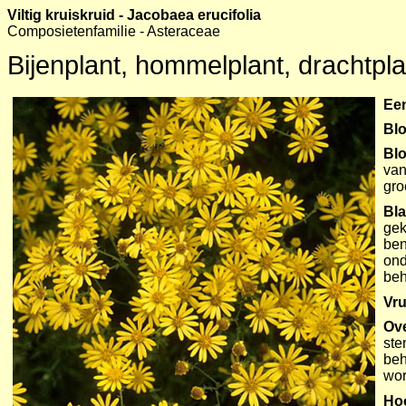
Viltig kruiskruid - Jacobaea erucifolia
Composietenfamilie - Asteraceae
Bijenplant, hommelplant, drachtplan
Een
Blo
Bl
van
gro
Bl
gek
ben
ond
be
Vru
Ov
ste
beh
wor
Ho