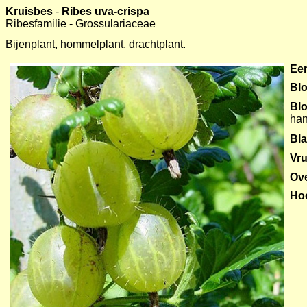
Kruisbes
-
Ribes uva-crispa
Ribesfamilie - Grossulariaceae
Bijenplant, hommelplant, drachtplant.
Een
Blo
Bl
han
Bl
Vru
Ov
Ho