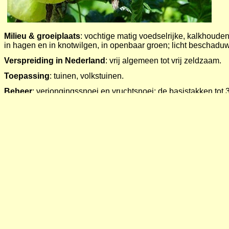
Milieu & groeiplaats
: vochtige matig voedselrijke, kalkhoude
in hagen en in knotwilgen, in openbaar groen; licht beschadu
Verspreiding in Nederland
: vrij algemeen tot vrij zeldzaam.
Toepassing
: tuinen, volkstuinen.
Beheer
: verjongingssnoei en vruchtsnoei: de basistakken tot 
de dikte bloem knoppen terugsnoeien zodat er 3-4 knoppen per z
Wilde solitaire bijen
:
Gewone dwergzandbij
Andrena minutula
Roodgatje
Andrena haemorrhoa
Viltvlekzandbij
Andrena nitida
Vosje
Andrena fulva
Rosse metselbij
Osmia bicornis
Dracht
:
nectar en grijsachtig groen stuifmeel. Indicatie voor dr