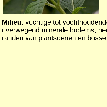
Milieu
: vochtige tot vochthoudend
overwegend minerale bodems; hee
randen van plantsoenen en bossen
haven- en spoorwegterreinen, lan
voegen van de verhardingen; zon
Herkomst en verspreiding in Ne
ook als tuinplant gebruikt en vaak 
en rond de bebouwde kom.
Toepassing
: tuinen, tegel- en gev
Opmerking:
de informatie over de
karmozijnbes in het algemeen is 