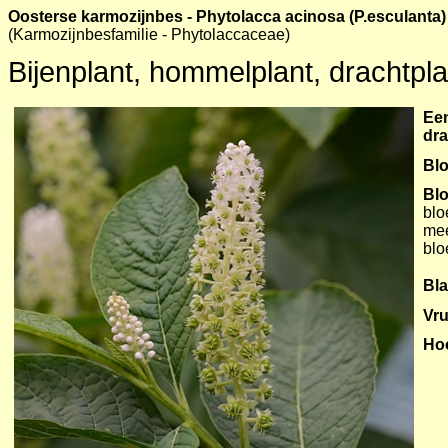
Oosterse karmozijnbes - Phytolacca acinosa (P.esculanta)
(Karmozijnbesfamilie - Phytolaccaceae)
Bijenplant, hommelplant, drachtpla
Een
dra
Blo
Bl
blo
mee
blo
Bl
Vru
Ho