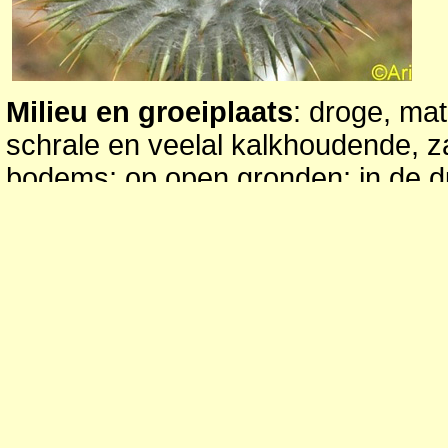
Milieu en groeiplaats
: droge, mat
schrale en veelal kalkhoudende, za
bodems; op open gronden; in de d
dijken, industrie- en spoorwegterr
terreinen; tegen hagen; zon.
Verspreiding in Nederland
: vrij 
hoofdzaak in de duinen; verder i
omgeving vanuit tuinen verwilderd
spoorwegemplacement van Arnhem
jaar stand.