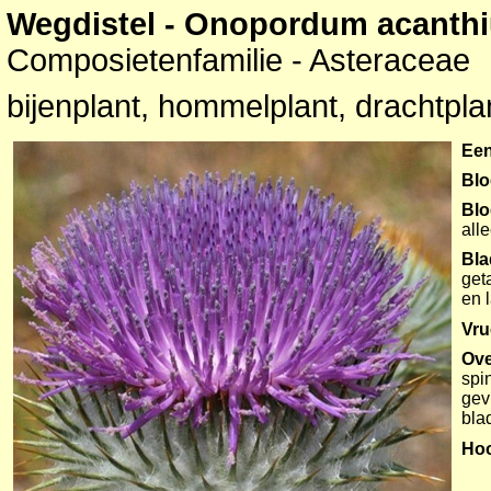
Wegdistel - Onopordum acanth
Composietenfamilie - Asteraceae
bijenplant, hommelplant, drachtplan
Een
Blo
Bl
all
Bla
get
en 
Vru
Ove
spi
gevl
bla
Ho