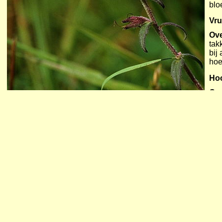
blo
Vru
Ove
tak
bij
hoe
Ho
Op
Milieu en groeiplaats:
rode ogentroost
: in open grazige
vegetaties op natte tot zilte zandig
bodems en op overgang naar ope
schorren, groene stranden, op en 
waddengebied; verder onder meer
in Amsterdam tussen 1980-1996 no