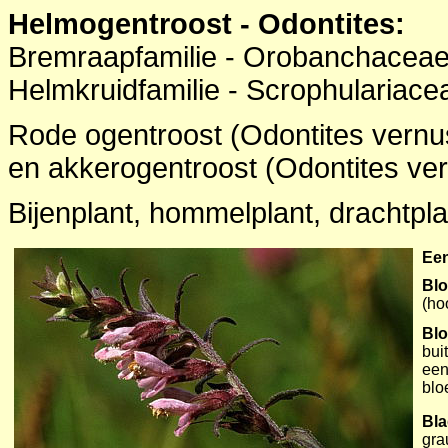
Helmogentroost - Odontites:
Bremraapfamilie - Orobanchaceae
Helmkruidfamilie - Scrophulariace
Rode ogentroost (Odontites vernu
en akkerogentroost (Odontites ve
Bijenplant, hommelplant, drachtpla
Een
Blo
(ho
Bl
bui
een
blo
Bl
gra