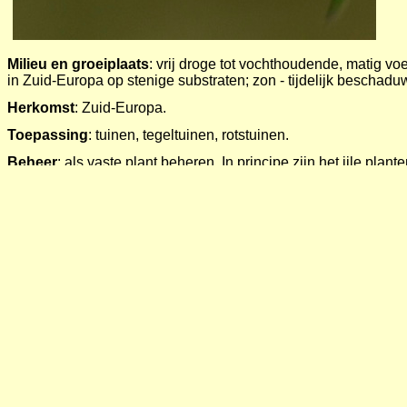
Milieu en groeiplaats
: vrij droge tot vochthoudende, matig v
in Zuid-Europa op stenige substraten; zon - tijdelijk beschadu
Herkomst
: Zuid-Europa.
Toepassing
: tuinen, tegeltuinen, rotstuinen.
Beheer
: als vaste plant beheren. In principe zijn het ijle plant
aan begin van de bloei tot de helft of korter worden teruggesno
(bossige) planten. Als de grote wolbij in de tuin voorkomt, wo
van half juli tot eind augustus vrijwel de hele dag door deze bi
Wilde solitaire bijen
:
Grote wolbij
Anthidium manicatum
Kleine harsbij
Anthidium strigatum
volgens Westr
Dracht
:
nectar en geel stuifmeel. Indicatie voor dracht: code 1.
Meer info. over plant en verspreiding
: Een soort die gemakke
te verwachten is in de stedelijk openbare ruimte. Het is een s
verhardingen (plaveisel, bestrating) verwildert. In Engeland en
ingeburgerde soort.