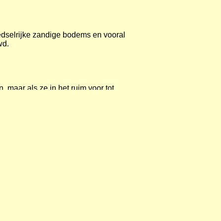
oedselrijke zandige bodems en vooral
wd.
en, maar als ze in het ruim voor tot
eid worden het vaak rijk vertakte
rdt deze plant bij zonnig en warm weer
j bezocht.
ich (1989)
lijk verwilderd in tuinen, maar ook
oort die gemakkelijk in de voegen van
 Ierland is het al decennia lang een