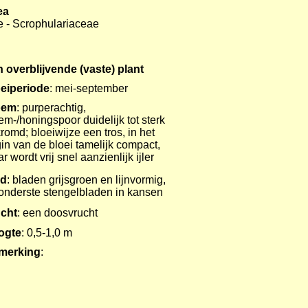
ea
-
e - Scrophulariaceae
 overblijvende (vaste) plant
eiperiode
: mei-september
oem
: purperachtig,
em-/honingspoor duidelijk tot sterk
romd; bloeiwijze een tros, in het
in van de bloei tamelijk compact,
r wordt vrij snel aanzienlijk ijler
ad
: bladen grijsgroen en lijnvormig,
onderste stengelbladen in kansen
cht
: een doosvrucht
ogte
: 0,5-1,0 m
merking
: