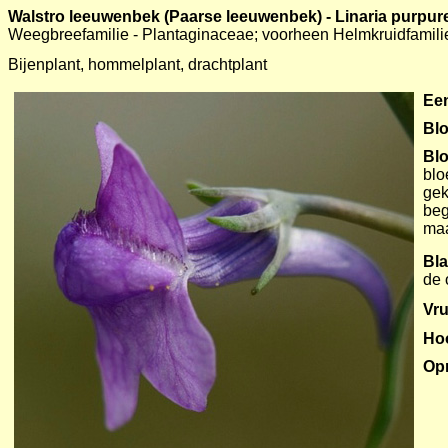
Walstro leeuwenbek (Paarse leeuwenbek) - Linaria purpur
Weegbreefamilie - Plantaginaceae; voorheen Helmkruidfamili
Bijenplant, hommelplant, drachtplant
Een
Blo
Bl
blo
gek
beg
maa
Bl
de 
Vru
Ho
Op