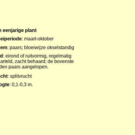
 eenjarige plant
eiperiode
: maart-oktober
oem
: paars; bloeiwijze okselstandig
ad
: eirond of ruitvormig, regelmatig
arteld, zacht behaard; de bovenste
den paars aangelopen.
cht
: splitvrucht
ogte
: 0,1-0,3 m.