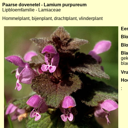
Paarse dovenetel - Lamium purpureum
Lipbloemfamilie - Lamiaceae
Hommelplant, bijenplant, drachtplant, vlinderplant
Een
Blo
Bl
Bl
gek
bla
Vru
Ho
: