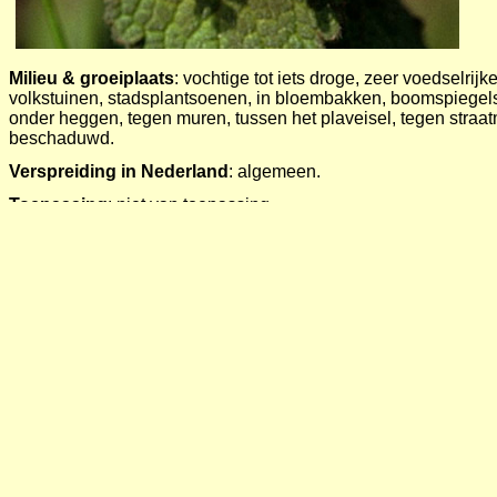
Milieu
& groeiplaats
: vochtige tot iets droge, zeer voedselrij
volkstuinen, stadsplantsoenen, in bloembakken, boomspiegels
onder heggen, tegen muren, tussen het plaveisel, tegen straatme
beschaduwd.
Verspreiding in Nederland
: algemeen.
Toepassing
: niet van toepassing
Beheer
: bodembewerking, bodem openhouden voor akkeronkru
rust laten.
Wilde solitaire bijen
:
Gewone sachembij
Anthophra plumipes
Blauwe metselbij
Osmia caerulescens
Rosse metselbij
Osmia bicornis
Grote wolbij
Anthidium manicatum
Dracht
:
nectar en stuifmeel. Indicatie voor dracht: code 3.