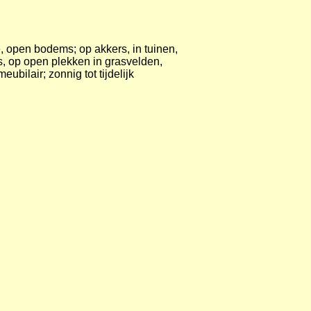
ke, open bodems; op akkers, in tuinen,
, op open plekken in grasvelden,
ubilair; zonnig tot tijdelijk
iden. Vooral in het voorjaar met