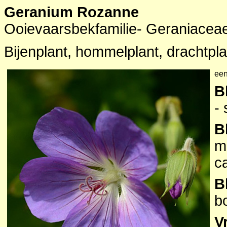
Geranium Rozanne
Ooievaarsbekfamilie- Geraniacea
Bijenplant, hommelplant, drachtpla
een
B
-
B
m
c
B
b
V