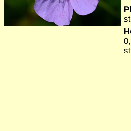
P
s
H
0
s
O
h
e
st
v
b
w
-