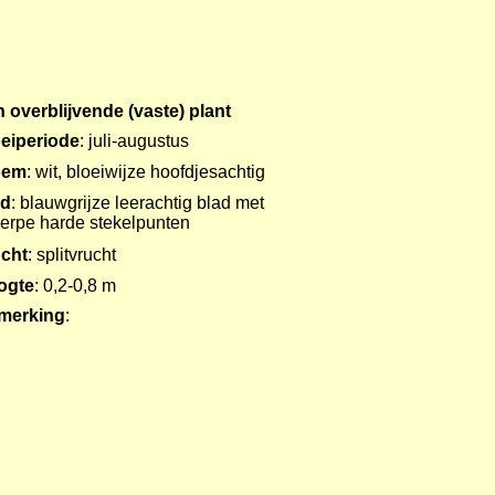
 overblijvende (vaste) plant
eiperiode
: juli-augustus
oem
: wit, bloeiwijze hoofdjesachtig
ad
: blauwgrijze leerachtig blad met
erpe harde stekelpunten
cht
: splitvrucht
ogte
: 0,2-0,8 m
merking
: