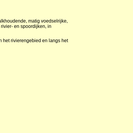
lkhoudende, matig voedselrijke,
rivier- en spoordijken, in
n het rivierengebied en langs het
rentiekrachtig op niet te rijke
ordt door vee gemeden waardoor wilde
; is goed tegen maaien bestand maar
t de planten, vooral op dijken, vaak
jk is dan ruim na de bloeitijd in
derlandsebijen.nl