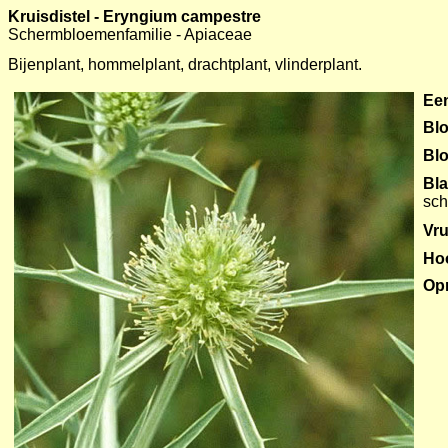
Kruisdistel - Eryngium campestre
Schermbloemenfamilie - Apiaceae
Bijenplant, hommelplant, drachtplant, vlinderplant.
Een
Blo
Bl
Bl
sch
Vru
Ho
Op