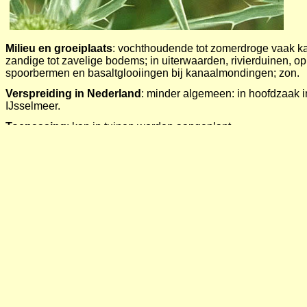
Milieu en groeiplaats
: vochthoudende tot zomerdroge vaak ka
zandige tot zavelige bodems; in uiterwaarden, rivierduinen, op 
spoorbermen en basaltglooiingen bij kanaalmondingen; zon.
Verspreiding in Nederland
: minder algemeen: in hoofdzaak i
IJsselmeer.
Toepassing
: kan in tuinen worden aangeplant.
Beheer
: is vooral door zijn lange diepe wortels tamelijk concur
bodems; was voor boeren een moeilijk te bestrijden plant; w
kruisdistel zich goed kan handhaven - zie begrazingspatroon
verdraagt geen zware bemesting. Het probleem voor bijen is da
voor of tijdens de bloei worden gemaaid. Als maaien noodzakeli
september.
Wilde solitaire bijen
: zandbijen (Andrena).
Meer info:
www.dene
Dracht
:
nectar en stuifmeel. Indicatie voor dracht.: code 3.
Plant kruisdistel