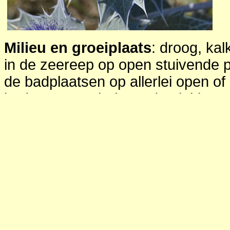
Milieu en groeiplaats
: droog, kal
in de zeereep op open stuivende p
de badplaatsen op allerlei open o
bodems op onbebouwde plekken 
bebouwing; ook tussen plaveisel 
straatmeubilair; eigenlijk op alle 
in de zeereep; in het buitenland o
grindstranden en rotskusten; zon. 
penwortel is deze aangepast een 
omstandigheden.
Verspreiding in Nederland
: vrij