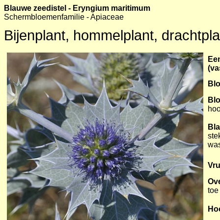
Blauwe zeedistel - Eryngium maritimum
Schermbloemenfamilie - Apiaceae
Bijenplant, hommelplant, drachtplan
Een
(va
Blo
Bl
hoo
Bl
ste
was
Vru
Ov
toe
Ho