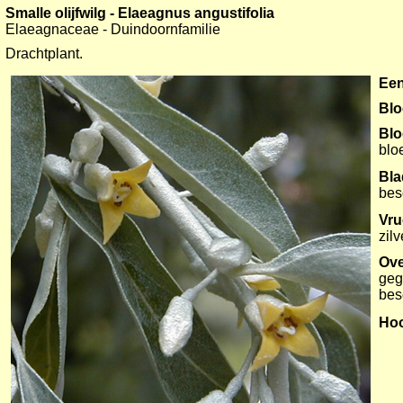
Smalle olijfwilg - Elaeagnus angustifolia
Elaeagnaceae - Duindoornfamilie
Drachtplant.
Een
Blo
Bl
blo
Bla
bes
Vru
zil
Ove
geg
bes
Ho