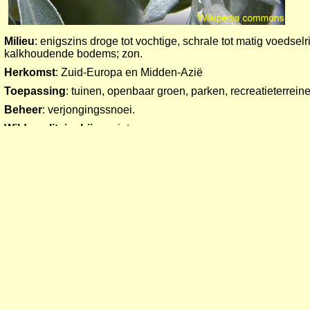
Milieu
: enigszins droge tot vochtige, schrale tot matig voedselr
kalkhoudende bodems; zon.
Herkomst
: Zuid-Europa en Midden-Azië
Toepassing
: tuinen, openbaar groen, parken, recreatieterrein
Beheer
: verjongingssnoei.
Wilde solitaire bijen
: niet waargenomen.
Dracht
:
nectar . Indicatie voor dracht: code 5.
Plaat