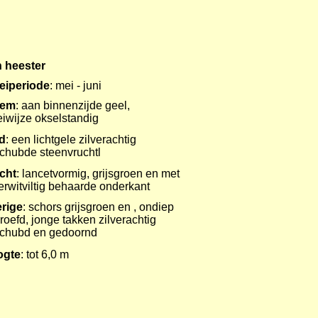
 heester
eiperiode
: mei - juni
oem
: aan binnenzijde geel,
eiwijze okselstandig
d
: een lichtgele zilverachtig
chubde steenvruchtl
cht
: lancetvormig, grijsgroen en met
verwitviltig behaarde onderkant
rige
: schors grijsgroen en , ondiep
roefd, jonge takken zilverachtig
chubd en gedoornd
ogte
: tot 6,0 m