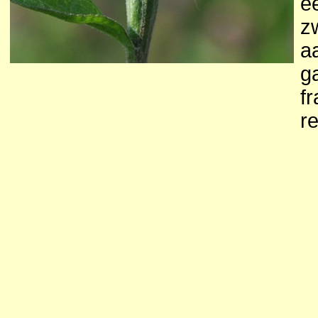
ee
z
a
g
fr
r
t
B
s
b
z
li
r
g