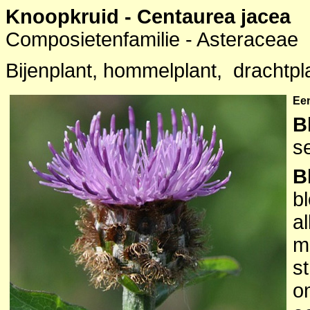
Knoopkruid - Centaurea jacea
Composietenfamilie - Asteraceae
Bijenplant, hommelplant, drachtpla
Een
B
s
B
bl
a
m
s
o