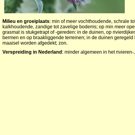
Milieu en groeiplaats
: min of meer vochthoudende, schrale tot
kalkhoudende, zandige tot zavelige bodems; op min meer ope
grasmat is stukgetrapt of -gereden: in de duinen, op rivierdijke
bermen en op braakliggende terreinen; in de duinen geregeld
maaisel worden afgedekt; zon.
Verspreiding in Nederland
: minder algemeen in het rivieren
ook om het IJsselmeer.
Toepassing
: wordt buiten heemtuinen en tuinen meestal niet 
weliswaar op gestoorde grond, maar dat is meestal ook vast
kan deze plant wel 2 m hoog worden. De kans dat de plant da
groeivorm krijgt is dan groot. Ook de voedselrijdom en de vo
een rol spelen. Het zaad is bij verschillende ecologische zaadt
Beheer
: groeit meestal op open plekjes in grazige vegetaties,
chemisch bestreden.
Wilde solitaire bijen
:
Grote bladsnijder
Megachile willughbiella