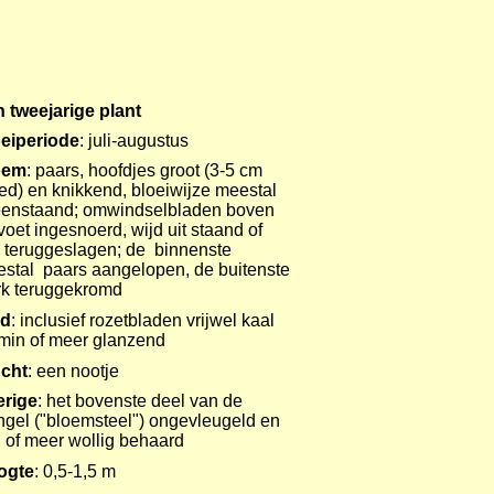
 tweejarige plant
eiperiode
: juli-augustus
oem
: paars, hoofdjes groot (3-5 cm
ed) en knikkend, bloeiwijze meestal
eenstaand; omwindselbladen boven
voet ingesnoerd, wijd uit staand of
s teruggeslagen; de binnenste
stal paars aangelopen, de buitenste
rk teruggekromd
ad
: inclusief rozetbladen vrijwel kaal
min of meer glanzend
cht
: een nootje
erige
: het bovenste deel van de
ngel ("bloemsteel") ongevleugeld en
 of meer wollig behaard
ogte
: 0,5-1,5 m