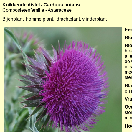
Knikkende distel - Carduus nutans
Composietenfamilie - Asteraceae
Bijenplant, hommelplant, drachtplant, vlinderplant
Een
Blo
Bl
bre
all
de 
iet
mee
ste
Bl
en 
Vru
Ov
ste
min
Ho