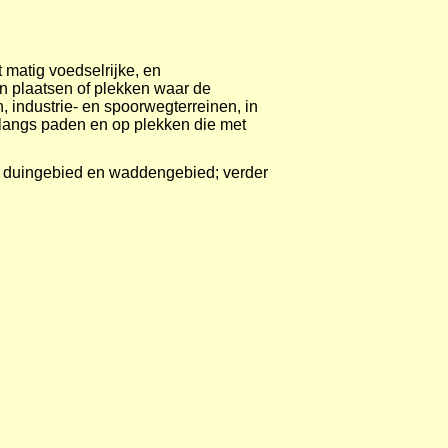
 matig voedselrijke, en
n plaatsen of plekken waar de
n, industrie- en spoorwegterreinen, in
 langs paden en op plekken die met
-, duingebied en waddengebied; verder
uitgezaaid. Knikkende distel groeit
e grond. Op losse omgewoelde grond
n een slappe, weinig windbestendige
chtigheid van de bodem kunnen daarbij
elers te bestellen.
 vooral op dijken; wordt nog heel vaak