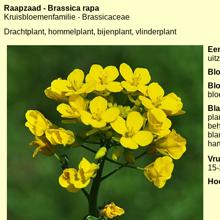
Raapzaad - Brassica rapa
Kruisbloemenfamilie - Brassicaceae
-----
Drachtplant, hommelplant, bijenplant, vlinderplant
Een
uit
Blo
Bl
bl
Bl
pla
beh
bla
har
Vru
15-
Ho