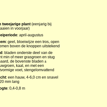
 tweejarige plant
(eenjarig bij
zaaien in voorjaar)
eiperiode
: april-augustus
oem
: geel, bloeiwijze een tros, open
oemen boven de
knoppen
uitstekend
ad
: bladen onderste deel van de
nt min of meer grasgroen en stug
aard, de bovenste
bladen
±
uwgroen, kaal, en met een
tvormige
voet
,
stengelomvattend
cht
: een hauw, 4-6,0 cm en
snavel
20 mm lang
ogte
: 0,4-0,8 m