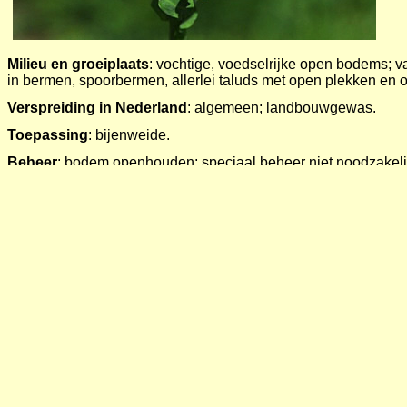
Milieu en groeiplaats
: vochtige, voedselrijke open bodems; v
in bermen, spoorbermen, allerlei taluds met open plekken en o
Verspreiding in Nederland
: algemeen; landbouwgewas.
Toepassing
: bijenweide.
Beheer
: bodem openhouden; speciaal beheer niet noodzakelij
Wilde solitaire bijen
:
Zandbijen - Andrena
Goudpoot zandbij
A. chysosceles
Grasbij
A. flavipes
Roodgatje
A. haemorrhoa
Vosje
A. fulva
Blauwe zandbij
A. agilissima
Westrich, 19
Wimperflankzandbij
A. dorsata
Dracht
:
nectar en geel stuifmeel. Indicatie voor dracht: code 5.