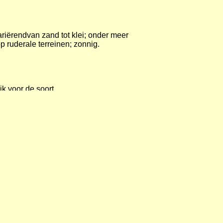
ariërendvan zand tot klei; onder meer
p ruderale terreinen; zonnig.
k voor de soort.
89