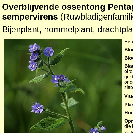
Overblijvende ossentong Pentag
sempervirens
(Ruwbladigenfamili
Bijenplant, hommelplant, drachtplan
Een 
Blo
Bl
Bla
eiro
gest
onde
zitt
Vru
Pla
Hoo
Opm
die 
vana