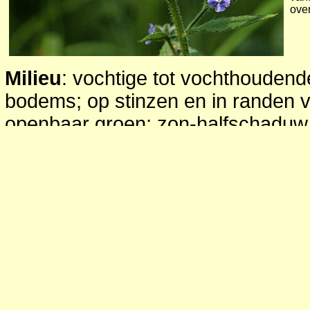
ove
Milieu
: vochtige tot vochthoudend
bodems; op stinzen en in randen v
openbaar groen; zon-halfschaduw
Herkomst en verspreiding in Ne
West-Europa; in Nederland aanvank
stinzenplant; nu ook in allerlei tui
verwilderd; een inburgerde plant; 
waarschijnlijk in alle steden en gr
Een invasieve soort
Toepassing
: tuinen, tegel- en gev