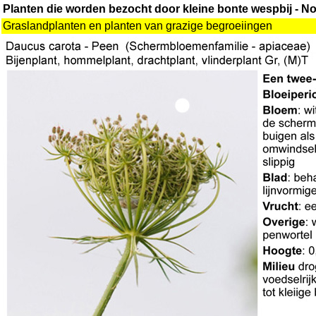
Planten die worden bezocht door kleine bonte wespbij - N
Graslandplanten en planten van grazige begroeiingen