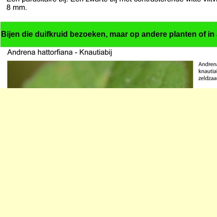
Bijen die duifkruid bezoeken, maar op andere planten of in 