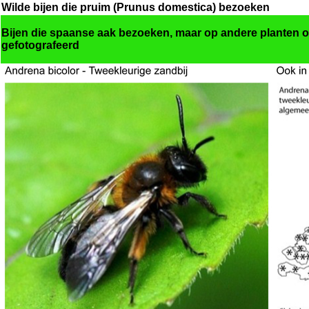
Wilde bijen die pruim (Prunus domestica) bezoeken
Bijen die spaanse aak bezoeken, maar op andere planten of 
gefotografeerd