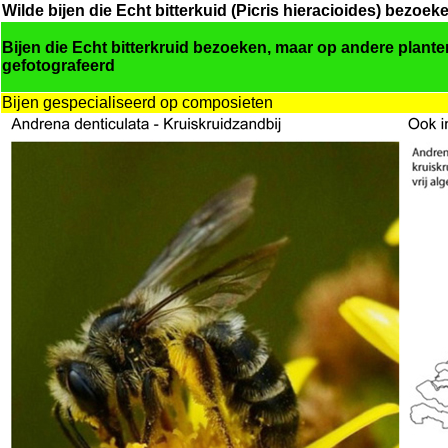
Wilde bijen die Echt bitterkuid (Picris hieracioides) bezoek
Bijen die Echt bitterkruid bezoeken, maar op andere planten 
gefotografeerd
Bijen gespecialiseerd op composieten