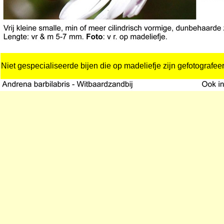
Niet gespecialiseerde bijen die op madeliefje zijn gefotografee