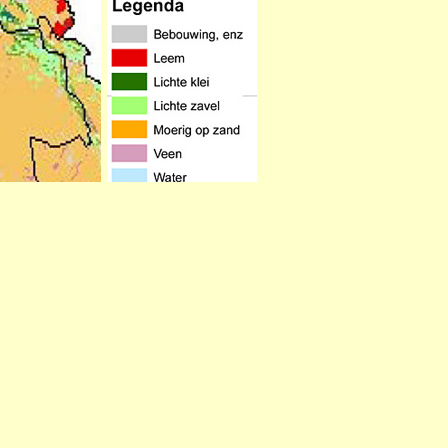
it zand. Langs de Zeeuwse wateren
as en de Maas) ligt in het westelijk
rsmalt. Het gedeelte dat aan de
 zavel. In het oosten boven en onder
at deel uitmaakt van de Peel. De