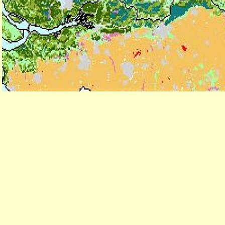
De bodem in Noord-Brabant bestaat voor het overgrote deel u
en het noordelijke rivierengebied (Hollands Diep, de Bergse Ma
gedeelte een breed kleigebied dat naar het oosten toe sterk ve
Maas van Noord-Limburg grenst bestaat voornamelijk uit lichte
Helenaveen liggen restanten van een uitgestrekt veengebied d