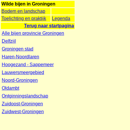
Wilde bijen in Groningen
Bodem en landschap
Toelichting en praktijk
Legenda
Terug naar startpagina
Alle bijen provincie Groningen
Delfzijl
Groningen stad
Haren-Noordlaren
Hoogezand - Sappemeer
Lauwersmeergebied
Noord-Groningen
Oldambt
Ontginningslandschap
Zuidoost-Groningen
Zuidwest-Groningen